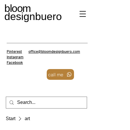
bloom
designbuero
Pinterest
office@bloomdesignbuero.com
Instagram
Faceb
ook
call me
Start
art